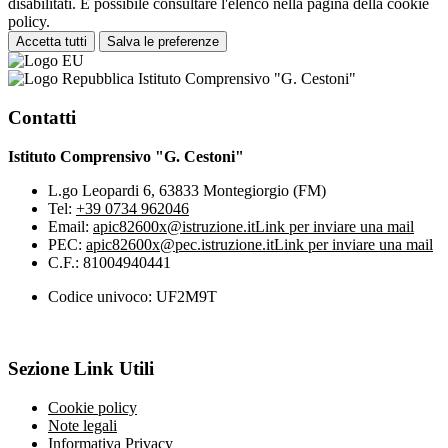
disabilitati. È possibile consultare l'elenco nella pagina della cookie
policy.
Accetta tutti
Salva le preferenze
Istituto Comprensivo "G. Cestoni"
Contatti
Istituto Comprensivo "G. Cestoni"
L.go Leopardi 6, 63833 Montegiorgio (FM)
Tel:
+39 0734 962046
Email:
apic82600x@istruzione.it
Link per inviare una mail
PEC:
apic82600x@pec.istruzione.it
Link per inviare una mail
C.F.: 81004940441
Codice univoco: UF2M9T
Sezione Link Utili
Cookie policy
Note legali
Informativa Privacy