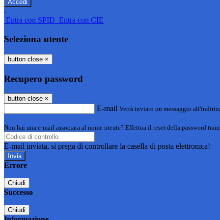
-
Entra con SPID
Entra con CIE
Seleziona utente
button close
×
Recupero password
button close
×
E-mail
Verrà inviato un messaggio all'indirizz
Non hai una e-mail associata al nome utente? Effettua il reset della password tram
E-mail inviata, si prega di controllare la casella di posta elettronica!
Errore
Chiudi
Successo
Chiudi
Informazione