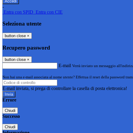
-
Entra con SPID
Entra con CIE
Seleziona utente
button close
×
Recupero password
button close
×
E-mail
Verrà inviato un messaggio all'indirizz
Non hai una e-mail associata al nome utente? Effettua il reset della password tram
E-mail inviata, si prega di controllare la casella di posta elettronica!
Errore
Chiudi
Successo
Chiudi
Informazione