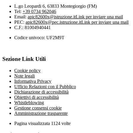
L.go Leopardi 6, 63833 Montegiorgio (FM)
Tel:
+39 0734 962046
Email:
apic82600x@istruzione.it
Link per inviare una mail
PEC:
apic82600x@pec.istruzione.it
Link per inviare una mail
C.F.: 81004940441
Codice univoco: UF2M9T
Sezione Link Utili
Cookie policy
Note legali
Informativa Privacy
Ufficio Relazioni con il Pubblico
Dichiarazione di accessibilità
Obiettivi di accessibilità
Whistleblowing
Gestione consensi cookie
Amministrazione trasparente
Pagina visualizzata
1124
volte