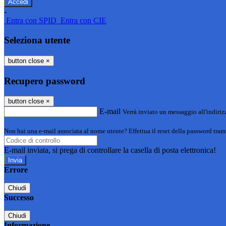
-
Entra con SPID
Entra con CIE
Seleziona utente
button close
×
Recupero password
button close
×
E-mail
Verrà inviato un messaggio all'indirizz
Non hai una e-mail associata al nome utente? Effettua il reset della password tram
E-mail inviata, si prega di controllare la casella di posta elettronica!
Errore
Chiudi
Successo
Chiudi
Informazione