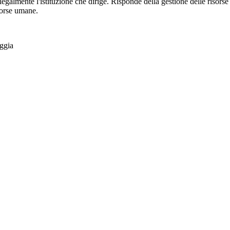
 legalmente l'istituzione che dirige. Risponde della gestione delle risorse
sorse umane.
ggia