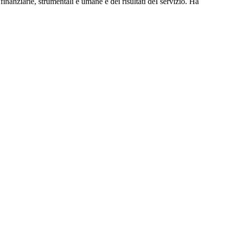
 finanziarie, strumentali e umane e dei risultati deI servizio. Ha