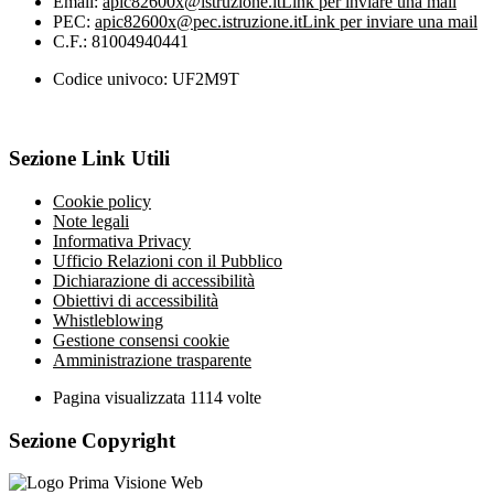
Email:
apic82600x@istruzione.it
Link per inviare una mail
PEC:
apic82600x@pec.istruzione.it
Link per inviare una mail
C.F.: 81004940441
Codice univoco: UF2M9T
Sezione Link Utili
Cookie policy
Note legali
Informativa Privacy
Ufficio Relazioni con il Pubblico
Dichiarazione di accessibilità
Obiettivi di accessibilità
Whistleblowing
Gestione consensi cookie
Amministrazione trasparente
Pagina visualizzata
1114
volte
Sezione Copyright