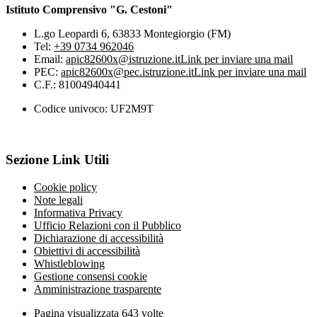
Istituto Comprensivo "G. Cestoni"
L.go Leopardi 6, 63833 Montegiorgio (FM)
Tel:
+39 0734 962046
Email:
apic82600x@istruzione.it
Link per inviare una mail
PEC:
apic82600x@pec.istruzione.it
Link per inviare una mail
C.F.: 81004940441
Codice univoco: UF2M9T
Sezione Link Utili
Cookie policy
Note legali
Informativa Privacy
Ufficio Relazioni con il Pubblico
Dichiarazione di accessibilità
Obiettivi di accessibilità
Whistleblowing
Gestione consensi cookie
Amministrazione trasparente
Pagina visualizzata
643
volte