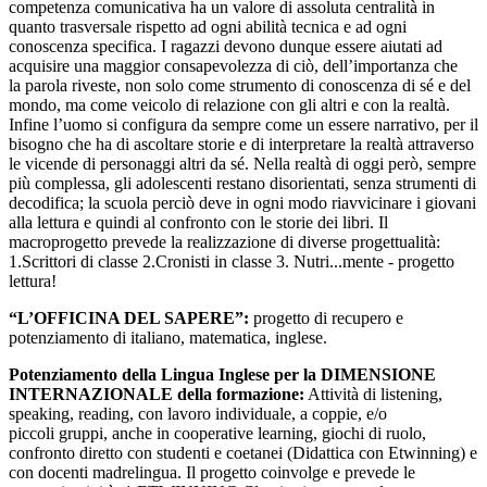
competenza comunicativa ha un valore di assoluta centralità in
quanto trasversale rispetto ad ogni abilità tecnica e ad ogni
conoscenza specifica. I ragazzi devono dunque essere aiutati ad
acquisire una maggior consapevolezza di ciò, dell’importanza che
la parola riveste, non solo come strumento di conoscenza di sé e del
mondo, ma come veicolo di relazione con gli altri e con la realtà.
Infine l’uomo si configura da sempre come un essere narrativo, per il
bisogno che ha di ascoltare storie e di interpretare la realtà attraverso
le vicende di personaggi altri da sé. Nella realtà di oggi però, sempre
più complessa, gli adolescenti restano disorientati, senza strumenti di
decodifica; la scuola perciò deve in ogni modo riavvicinare i giovani
alla lettura e quindi al confronto con le storie dei libri. Il
macroprogetto prevede la realizzazione di diverse progettualità:
1.Scrittori di classe 2.Cronisti in classe 3. Nutri...mente - progetto
lettura!
“L’OFFICINA DEL SAPERE”:
progetto di recupero e
potenziamento di italiano, matematica, inglese.
Potenziamento della Lingua Inglese per la DIMENSIONE
INTERNAZIONALE della formazione:
Attività di listening,
speaking, reading, con lavoro individuale, a coppie, e/o
piccoli gruppi, anche in cooperative learning, giochi di ruolo,
confronto diretto con studenti e coetanei (Didattica con Etwinning) e
con docenti madrelingua. Il progetto coinvolge e prevede le