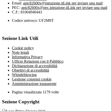
Email:
apic82600x@istruzione.it
Link per inviare una mail
PEC:
apic82600x@pec.istruzione.it
Link per inviare una mail
C.F.: 81004940441
Codice univoco: UF2M9T
Sezione Link Utili
Cookie policy
Note legali
Informativa Privacy
Ufficio Relazioni con il Pubblico
Dichiarazione di accessibilità
Obiettivi di accessibilità
Whistleblowing
Gestione consensi cookie
Amministrazione trasparente
Pagina visualizzata
1179
volte
Sezione Copyright