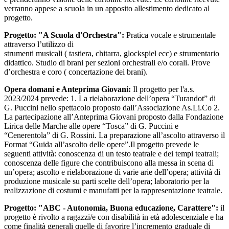
verranno appese a scuola in un apposito allestimento dedicato al
progetto.
Progetto: "A Scuola d'Orchestra":
Pratica vocale e strumentale
attraverso l’utilizzo di
strumenti musicali ( tastiera, chitarra, glockspiel ecc) e strumentario
didattico. Studio di brani per sezioni orchestrali e/o corali. Prove
d’orchestra e coro ( concertazione dei brani).
Opera domani e Anteprima Giovani:
Il progetto per l'a.s.
2023/2024 prevede: 1. La rielaborazione dell’opera “Turandot” di
G. Puccini nello spettacolo proposto dall’Associazione As.Li.Co 2.
La partecipazione all’Anteprima Giovani proposto dalla Fondazione
Lirica delle Marche alle opere “Tosca” di G. Puccini e
“Cenerentola” di G. Rossini. La preparazione all’ascolto attraverso il
Format “Guida all’ascolto delle opere”.Il progetto prevede le
seguenti attività: conoscenza di un testo teatrale e dei tempi teatrali;
conoscenza delle figure che contribuiscono alla messa in scena di
un’opera; ascolto e rielaborazione di varie arie dell’opera; attività di
produzione musicale su parti scelte dell’opera; laboratorio per la
realizzazione di costumi e manufatti per la rappresentazione teatrale.
Progetto: "ABC - Autonomia, Buona educazione, Carattere":
il
progetto è rivolto a ragazzi/e con disabilità in età adolescenziale e ha
come finalità generali quelle di favorire l’incremento graduale di