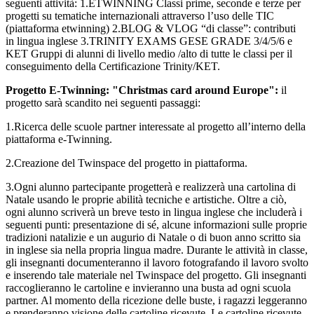
seguenti attività: 1.ETWINNING Classi prime, seconde e terze per
progetti su tematiche internazionali attraverso l’uso delle TIC
(piattaforma etwinning) 2.BLOG & VLOG “di classe”: contributi
in lingua inglese 3.TRINITY EXAMS GESE GRADE 3/4/5/6 e
KET Gruppi di alunni di livello medio /alto di tutte le classi per il
conseguimento della Certificazione Trinity/KET.
Progetto E-Twinning: "Christmas card around Europe":
il
progetto sarà scandito nei seguenti passaggi:
1.Ricerca delle scuole partner interessate al progetto all’interno della
piattaforma e-Twinning.
2.Creazione del Twinspace del progetto in piattaforma.
3.Ogni alunno partecipante progetterà e realizzerà una cartolina di
Natale usando le proprie abilità tecniche e artistiche. Oltre a ciò,
ogni alunno scriverà un breve testo in lingua inglese che includerà i
seguenti punti: presentazione di sé, alcune informazioni sulle proprie
tradizioni natalizie e un augurio di Natale o di buon anno scritto sia
in inglese sia nella propria lingua madre. Durante le attività in classe,
gli insegnanti documenteranno il lavoro fotografando il lavoro svolto
e inserendo tale materiale nel Twinspace del progetto. Gli insegnanti
raccoglieranno le cartoline e invieranno una busta ad ogni scuola
partner. Al momento della ricezione delle buste, i ragazzi leggeranno
e prenderanno visione delle cartoline ricevute. Le cartoline ricevute