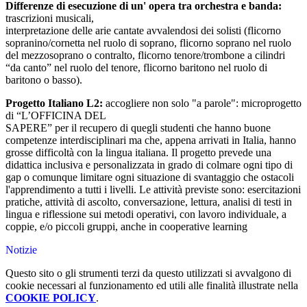
Differenze di esecuzione di un' opera tra orchestra e banda:
trascrizioni musicali,
interpretazione delle arie cantate avvalendosi dei solisti (flicorno
sopranino/cornetta nel ruolo di soprano, flicorno soprano nel ruolo
del mezzosoprano o contralto, flicorno tenore/trombone a cilindri
“da canto” nel ruolo del tenore, flicorno baritono nel ruolo di
baritono o basso).
Progetto Italiano L2:
accogliere non solo "a parole": microprogetto
di “L’OFFICINA DEL
SAPERE” per il recupero di quegli studenti che hanno buone
competenze interdisciplinari ma che, appena arrivati in Italia, hanno
grosse difficoltà con la lingua italiana. Il progetto prevede una
didattica inclusiva e personalizzata in grado di colmare ogni tipo di
gap o comunque limitare ogni situazione di svantaggio che ostacoli
l'apprendimento a tutti i livelli. Le attività previste sono: esercitazioni
pratiche, attività di ascolto, conversazione, lettura, analisi di testi in
lingua e riflessione sui metodi operativi, con lavoro individuale, a
coppie, e/o piccoli gruppi, anche in cooperative learning
Notizie
Questo sito o gli strumenti terzi da questo utilizzati si avvalgono di
cookie necessari al funzionamento ed utili alle finalità illustrate nella
COOKIE POLICY
.