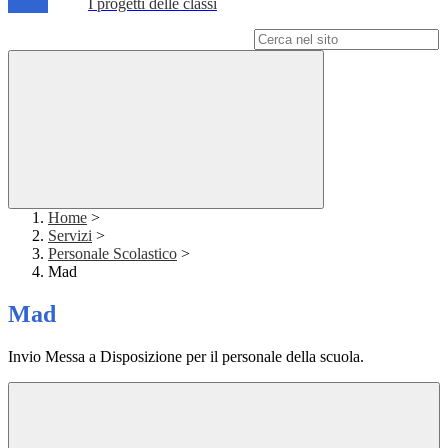
I progetti delle classi
Campo di ricerca per le pagine del sito
Home
>
Servizi
>
Personale Scolastico
>
Mad
Mad
Invio Messa a Disposizione per il personale della scuola.