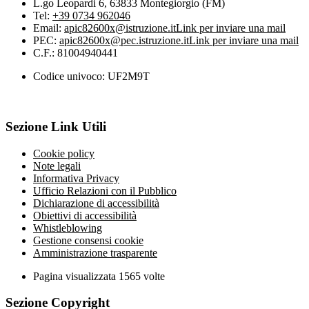
L.go Leopardi 6, 63833 Montegiorgio (FM)
Tel:
+39 0734 962046
Email:
apic82600x@istruzione.it
Link per inviare una mail
PEC:
apic82600x@pec.istruzione.it
Link per inviare una mail
C.F.: 81004940441
Codice univoco: UF2M9T
Sezione Link Utili
Cookie policy
Note legali
Informativa Privacy
Ufficio Relazioni con il Pubblico
Dichiarazione di accessibilità
Obiettivi di accessibilità
Whistleblowing
Gestione consensi cookie
Amministrazione trasparente
Pagina visualizzata
1565
volte
Sezione Copyright