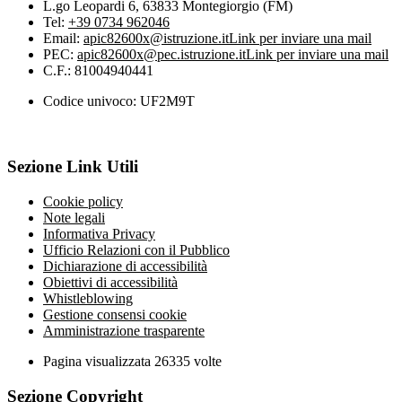
L.go Leopardi 6, 63833 Montegiorgio (FM)
Tel:
+39 0734 962046
Email:
apic82600x@istruzione.it
Link per inviare una mail
PEC:
apic82600x@pec.istruzione.it
Link per inviare una mail
C.F.: 81004940441
Codice univoco: UF2M9T
Sezione Link Utili
Cookie policy
Note legali
Informativa Privacy
Ufficio Relazioni con il Pubblico
Dichiarazione di accessibilità
Obiettivi di accessibilità
Whistleblowing
Gestione consensi cookie
Amministrazione trasparente
Pagina visualizzata
26335
volte
Sezione Copyright