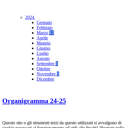
2024
Gennaio
Febbraio
Marzo
12
Aprile
Maggio
Giugno
Luglio
Agosto
Settembre
1
Ottobre
Novembre
1
Dicembre
Organigramma 24-25
Questo sito o gli strumenti terzi da questo utilizzati si avvalgono di
cookie necessari al funzionamento ed utili alle finalità illustrate nella