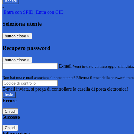
-
Entra con SPID
Entra con CIE
Seleziona utente
button close
×
Recupero password
button close
×
E-mail
Verrà inviato un messaggio all'indirizz
Non hai una e-mail associata al nome utente? Effettua il reset della password tram
E-mail inviata, si prega di controllare la casella di posta elettronica!
Errore
Chiudi
Successo
Chiudi
Informazione