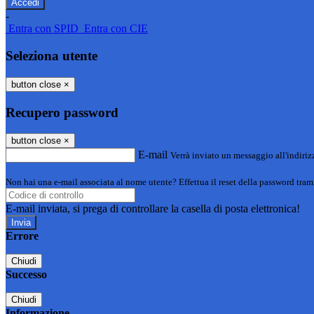
-
Entra con SPID
Entra con CIE
Seleziona utente
button close
×
Recupero password
button close
×
E-mail
Verrà inviato un messaggio all'indirizz
Non hai una e-mail associata al nome utente? Effettua il reset della password tram
E-mail inviata, si prega di controllare la casella di posta elettronica!
Errore
Chiudi
Successo
Chiudi
Informazione