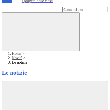
I progetti delle classi
Campo di ricerca per le pagine del sito
Home
>
Novità
>
Le notizie
Le notizie