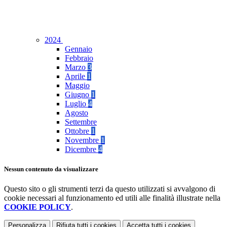
2024
Gennaio
Febbraio
Marzo
3
Aprile
1
Maggio
Giugno
1
Luglio
4
Agosto
Settembre
Ottobre
1
Novembre
1
Dicembre
4
Nessun contenuto da visualizzare
Questo sito o gli strumenti terzi da questo utilizzati si avvalgono di
cookie necessari al funzionamento ed utili alle finalità illustrate nella
COOKIE POLICY
.
Personalizza
Rifiuta tutti
i cookies
Accetta tutti
i cookies