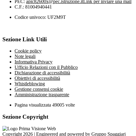
PEC:
apic82600x@pec.istruzione.it
Link per inviare una mail
C.F.: 81004940441
Codice univoco: UF2M9T
Sezione Link Utili
Cookie policy
Note legali
Informativa Privacy
Ufficio Relazioni con il Pubblico
Dichiarazione di accessibilità
Obiettivi di accessibilità
Whistleblowing
Gestione consensi cookie
Amministrazione trasparente
Pagina visualizzata
49005
volte
Sezione Copyright
Copyright 2026 | Engineered and powered by Gruppo Spaggiari