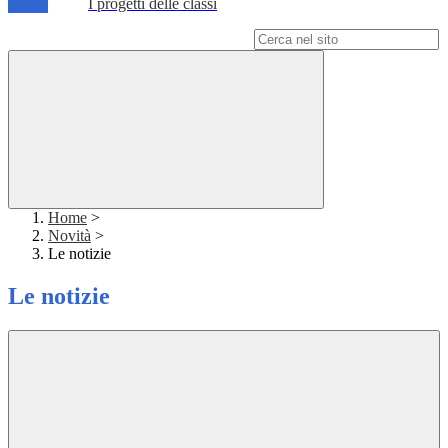
I progetti delle classi
Campo di ricerca per le pagine del sito
Home
>
Novità
>
Le notizie
Le notizie