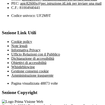
PEC:
apic82600x@pec.istruzione.it
Link per inviare una mail
C.F.: 81004940441
Codice univoco: UF2M9T
Sezione Link Utili
Cookie policy
Note legali
Informativa Privacy
Ufficio Relazioni con il Pubblico
Dichiarazione di accessibilità
Obiettivi di accessibilità
Whistleblowing
Gestione consensi cookie
Amministrazione trasparente
Pagina visualizzata
48873
volte
Sezione Copyright